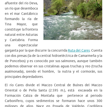
afluente del río Deva,
un río que desemboca
en el mar Cantábrico
formando la ría de
Tina Mayor, que
constituye la frontera
natural entre Asturias
y Cantabria. Forma
una espectacular
garganta por la que discurre la concurrida
Ruta del Cares
. Cuenta
con dos presas (la de la central hidroeléctrica de Camarmeña y la
de Poncebos) y es conocido por sus salmones, aunque también
podemos observar en sus cristalinas aguas truchas y reo (trucha
asalmonada), siendo el hombre, la nutria y el cormorán, sus
principales depredadores.
El río Cares divide el Macizo Central de Bulnes del Macizo
Oriental o de Peña Santa (2.595 m.), está excavada en la
Formación Caliza de Montaña que pertenece al periodo
Carbonífero, cuyos sedimentos se formaron hace unos 300
millones de años. Nace en Posada de Valdeón, Cordillera