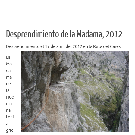
Desprendimiento de la Madama, 2012
Desprendimiento el 17 de abril del 2012 en la Ruta del Cares.
La
Ma
da
ma
de
la
Hue
rto
na
tení
a
grie