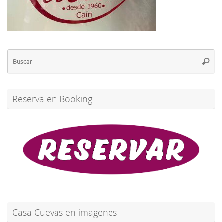
Bú
Busca
pa
Reserva en Booking:
Casa Cuevas en imagenes