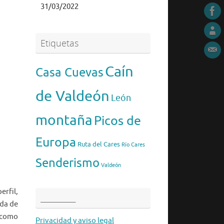
31/03/2022
Etiquetas
Caín
Casa Cuevas
de Valdeón
León
montaña
Picos de
Europa
Ruta del Cares
Río Cares
Senderismo
Valdeón
erfil,
__________
ada de
í como
Privacidad y aviso legal