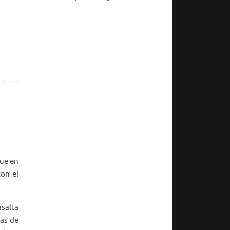
que en
con el
asalta
mas de