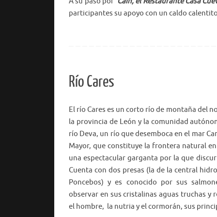
A su paso por
Caín, el Restaurante Casa Cuev
participantes su apoyo con un caldo calentit
Río Cares
El río Cares es un corto río de montaña del n
la provincia de León y la comunidad autónom
río Deva, un río que desemboca en el mar Can
Mayor, que constituye la frontera natural en
una espectacular garganta por la que discur
Cuenta con dos presas (la de la central hidr
Poncebos) y es conocido por sus salmo
observar en sus cristalinas aguas truchas y 
el hombre, la nutria y el cormorán, sus princ