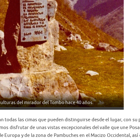
culturas del mirador del Tombo hace 40 años.
todas las cimas que pueden distinguirse desde el lugar, con su p
demos disfrutar de unas vistas excepcionales del valle que une Pos
 de Europa y de la zona de Pambuches en el Macizo Occidental, as