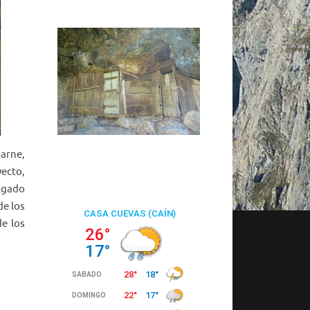
barne,
yecto,
lgado
de los
de los