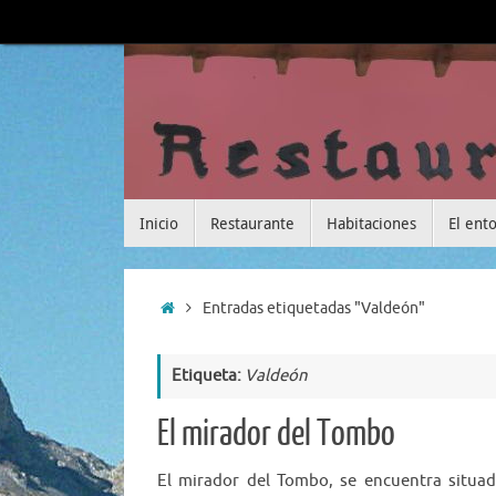
Saltar
al
contenido
Saltar
Inicio
Restaurante
Habitaciones
El ent
al
contenido
Inicio
Entradas etiquetadas "Valdeón"
Etiqueta:
Valdeón
El mirador del Tombo
El mirador del Tombo, se encuentra situad