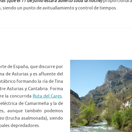
as (que el 11 de junio estará abierto toda la noche)
proporcionará 
o, siendo un punto de avituallamiento y control de tiempos.
orte de España, que discurre por
a de Asturias y es afluente del
tábrico formando la ría de Tina
tre Asturias y Cantabria. Forma
re la concurrida
Ruta del Cares
.
oeléctrica de Camarmeña y la de
nes, aunque también podemos
reo (trucha asalmonada), siendo
ipales depredadores.